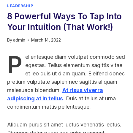
LEADERSHIP
8 Powerful Ways To Tap Into
Your Intuition (That Work!)
By
admin
March 14, 2022
P
ellentesque diam volutpat commodo sed
egestas. Tellus elementum sagittis vitae
et leo duis ut diam quam. Eleifend donec
pretium vulputate sapien nec sagittis aliquam
malesuada bibendum.
At risus viverra
adipiscing at in tellus
. Duis at tellus at urna
condimentum mattis pellentesque.
Aliquam purus sit amet luctus venenatis lectus.
Rhoncus dolor purus non enim praesent