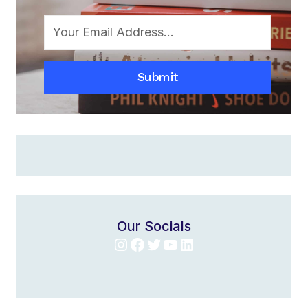
OUT
OF
YOUR
COMFORT
Submit
ZONE
Our Socials
Instagram
Facebook
Twitter
YouTube
LinkedIn