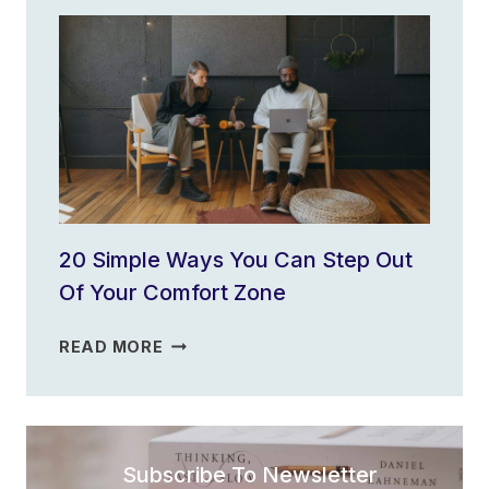
CREATE
A
PRODUCTIVITY
PLAN
FOR
THE
YEAR?
20 Simple Ways You Can Step Out
Of Your Comfort Zone
20
READ MORE
SIMPLE
WAYS
YOU
CAN
Subscribe To Newsletter
STEP