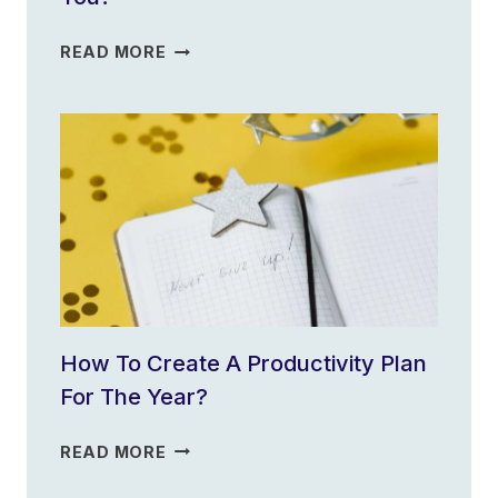
WHICH
READ MORE
PRODUCTIVITY
APP
IS
RIGHT
FOR
YOU?
How To Create A Productivity Plan
For The Year?
HOW
READ MORE
TO