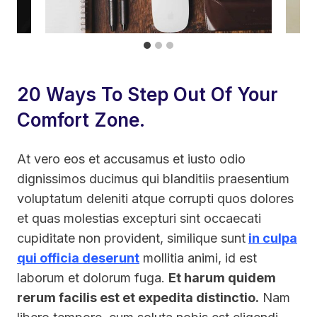
20 Ways To Step Out Of Your
Comfort Zone.
At vero eos et accusamus et iusto odio
dignissimos ducimus qui blanditiis praesentium
voluptatum deleniti atque corrupti quos dolores
et quas molestias excepturi sint occaecati
cupiditate non provident, similique sunt
in culpa
qui officia deserunt
mollitia animi, id est
laborum et dolorum fuga.
Et harum quidem
rerum facilis est et expedita distinctio.
Nam