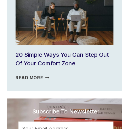
PRODUCTIVITY
PLAN
FOR
THE
YEAR?
20 Simple Ways You Can Step Out
Of Your Comfort Zone
20
READ MORE
SIMPLE
WAYS
YOU
CAN
Subscribe To Newsletter
STEP
OUT
OF