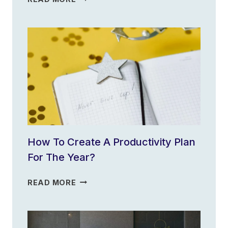
PRODUCTIVITY
APP
IS
RIGHT
FOR
YOU?
How To Create A Productivity Plan
For The Year?
HOW
READ MORE
TO
CREATE
A