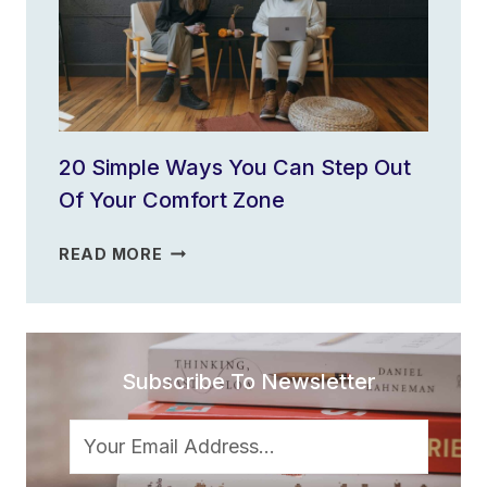
FOR
THE
YEAR?
20 Simple Ways You Can Step Out
Of Your Comfort Zone
20
READ MORE
SIMPLE
WAYS
YOU
CAN
Subscribe To Newsletter
STEP
OUT
OF
YOUR